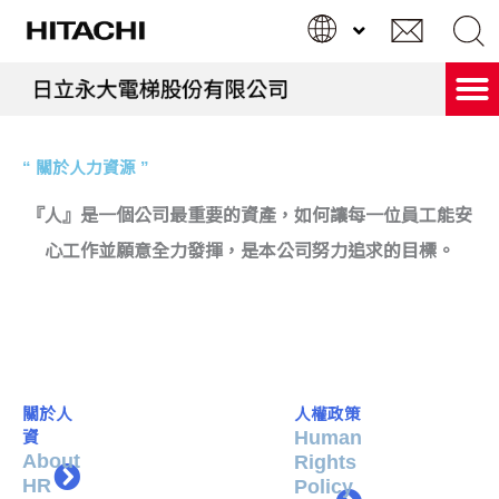
跳
至
主
要
內
Search
搜尋
容
...
“ 關於人力資源 ”
『人』是一個公司最重要的資產，如何讓每一位員工能安
心工作並願意全力發揮，是本公司努力追求的目標。
關於人
人權政策
Human
資
About
Rights
HR
Policy