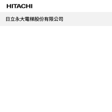
跳
至
主
要
Search
內
...
容