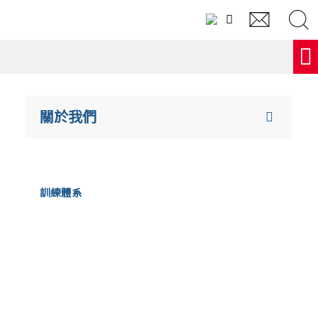
跳
至
主
要
內
Search
容
...
搜尋
關於我們
搜尋內容
查看所有內容
訓練體系