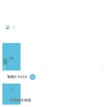
跳
至
主
要
內
容
Search
...
搜
尋
智能E PASS
搜尋內容
查看所有內容
非接觸式按鈕