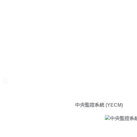
跳
至
主
要
內
容
Search
...
搜尋
搜尋內容
中央監控系統 (YECM)
查看所有內容