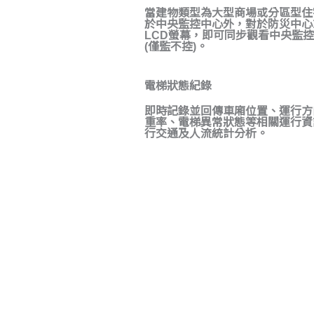
當建物類型為大型商場或分區型住
於中央監控中心外，對於防災中心
LCD螢幕，即可同步觀看中央監控
(僅監不控)。
電梯狀態紀錄
即時記錄並回傳車廂位置、運行方
重率、電梯異常狀態等相關運行資
行交通及人流統計分析。