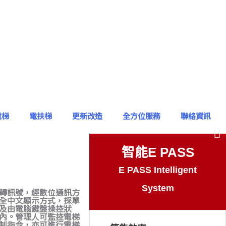
電梯
電扶梯
更新改造
全方位服務
聯絡資訊
智能E PASS
E PASS Intelligent
System
轉訊號，經數位通訊方
全中文顯示方式，採單
及由電腦鍵盤操控狀
內。管理人可監控電梯
制指令，亦可進行電梯