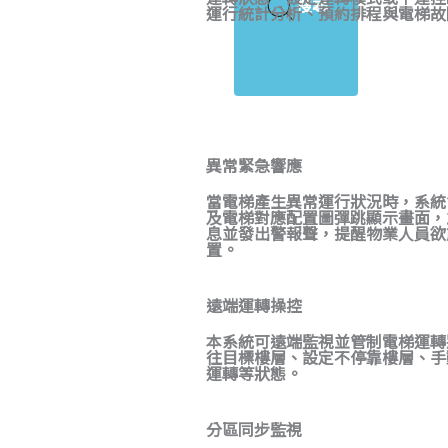
搜尋
運行統計分析、預約排程與電梯故
異常緊急響應
當電梯產生異常運行狀況時，系統
及電梯對應配置圖彈跳顯示畫面，
息並發出警報聲，提醒物業人員欲
置。
遠端運轉操控
本系統可遠端監視並管制電梯運轉
往目標樓層、設定不停靠樓層、手
運轉等狀態。
分區同步監視