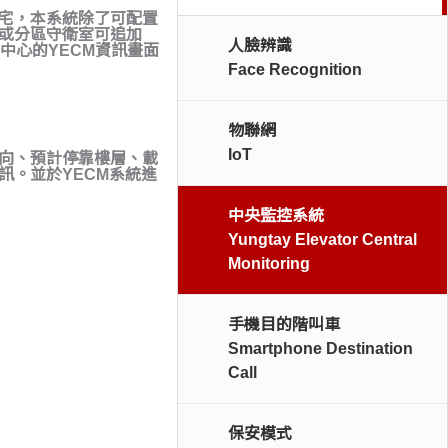
宅，本系統除了可配置
或分區守衛室可追加
人臉辨識
中心的YECM資訊畫面
Face Recognition
物聯網
IoT
向、預計停靠樓層、載
訊。並於YECM系統進
中央監控系統
Yungtay Elevator Central
Monitoring
手機目的階叫車
Smartphone Destination
Call
保安模式