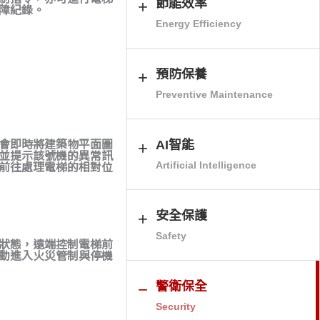
節能效率
障紀錄。
Energy Efficiency
預防保養
Preventive Maintenance
AI智能
會即時將建築物平面圖
並提示該號機的異常訊
Artificial Intelligence
前往處理電梯的相對位
安全保護
Safety
狀態，遠端控制電梯前
動進入火災管制與停機
警衛保全
Security