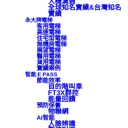
人機溝通
全球知名實績&台灣知名
實績
永大牌電梯
客用電梯
高速電梯
住宅型電梯
無機房電梯
展望電梯
醫用電梯
貨用電梯
實績案例
智能 E PASS
節能效率
目的階叫車
FT3X群控
能量回饋
預防保養
物聯網
AI智能
人臉辨識