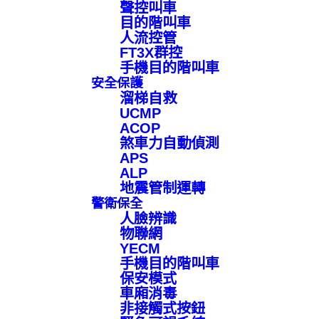
聲控叫車
目的階叫車
人流控管
FT3X群控
手機目的階叫車
安全保護
溜梯自救
UCMP
ACOP
煞車力自動偵測
APS
ALP
地震管制運轉
警衛保全
人臉辨識
物聯網
YECM
手機目的階叫車
保安模式
車廂消毒
非接觸式按鈕