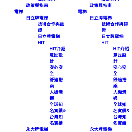
政策與指南
政策與指南
電梯
電梯
日立牌電梯
日立牌電梯
技術合作與認
技術合作與認
證
證
日立牌電梯
日立牌電梯
HIT
HIT
HIT介紹
HIT介紹
意匠設
意匠設
計
計
安心安
安心安
全
全
舒適搭
舒適搭
乘
乘
人機溝
人機溝
通
通
全球知
全球知
名實績&
名實績&
台灣知
台灣知
名實績
名實績
永大牌電梯
永大牌電梯