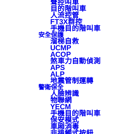
聲控叫車
目的階叫車
人流控管
FT3X群控
手機目的階叫車
安全保護
溜梯自救
UCMP
ACOP
煞車力自動偵測
APS
ALP
地震管制運轉
警衛保全
人臉辨識
物聯網
YECM
手機目的階叫車
保安模式
車廂消毒
非接觸式按鈕