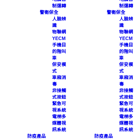
制運轉
制運轉
警衛保全
警衛保全
人臉辨
人臉辨
識
識
物聯網
物聯網
YECM
YECM
手機目
手機目
的階叫
的階叫
車
車
保安模
保安模
式
式
車廂消
車廂消
毒
毒
非接觸
非接觸
式按鈕
式按鈕
緊急可
緊急可
視系統
視系統
電梯多
電梯多
媒體視
媒體視
訊系統
訊系統
防疫產品
防疫產品