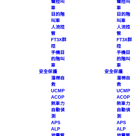
聲控叫
聲控叫
車
車
目的階
目的階
叫車
叫車
人流控
人流控
管
管
FT3X群
FT3X群
控
控
手機目
手機目
的階叫
的階叫
車
車
安全保護
安全保護
溜梯自
溜梯自
救
救
UCMP
UCMP
ACOP
ACOP
煞車力
煞車力
自動偵
自動偵
測
測
APS
APS
ALP
ALP
地震管
地震管