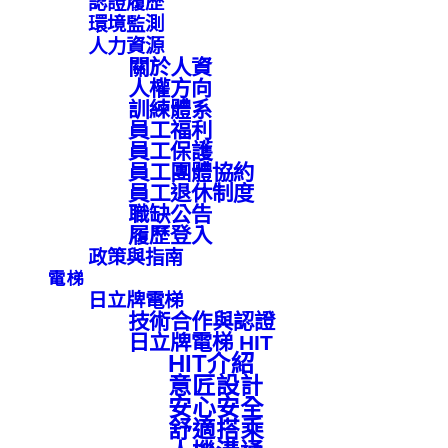
認證履歷
環境監測
人力資源
關於人資
人權方向
訓練體系
員工福利
員工保護
員工團體協約
員工退休制度
職缺公告
履歷登入
政策與指南
電梯
日立牌電梯
技術合作與認證
日立牌電梯 HIT
HIT介紹
意匠設計
安心安全
舒適搭乘