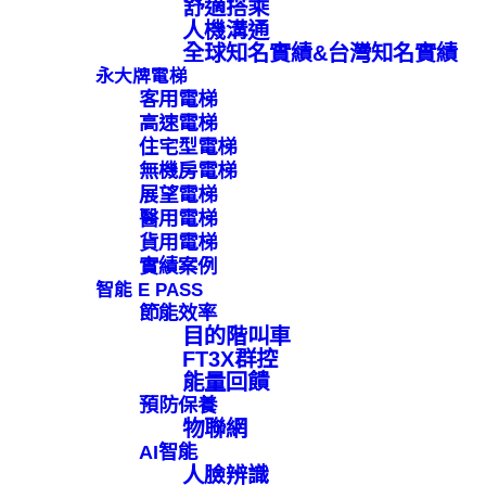
舒適搭乘
人機溝通
全球知名實績&台灣知名實績
永大牌電梯
客用電梯
高速電梯
住宅型電梯
無機房電梯
展望電梯
醫用電梯
貨用電梯
實績案例
智能 E PASS
節能效率
目的階叫車
FT3X群控
能量回饋
預防保養
物聯網
AI智能
人臉辨識